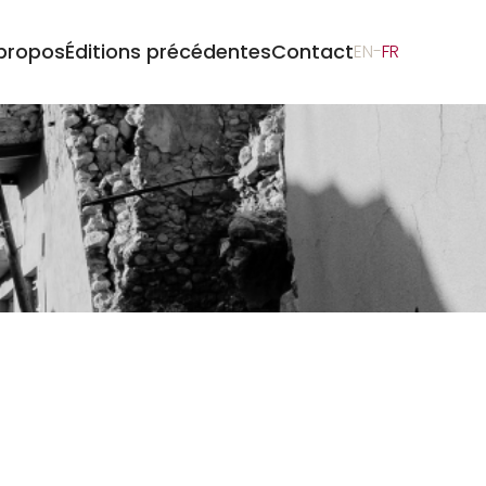
propos
Éditions précédentes
Contact
EN
-
FR