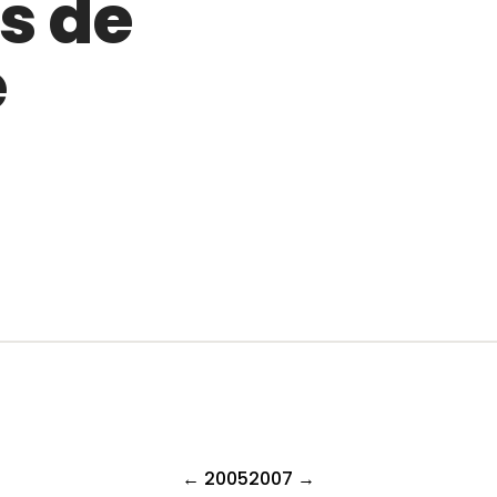
s de
é
2005
2007