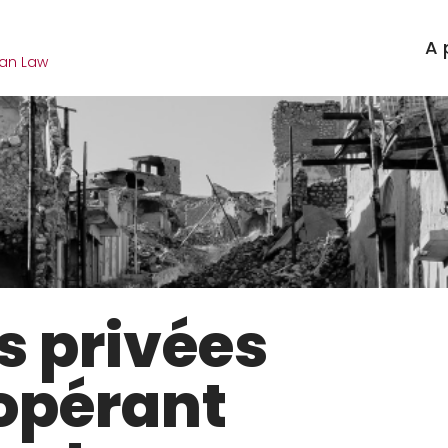
m
A 
ian Law
 privées
 opérant