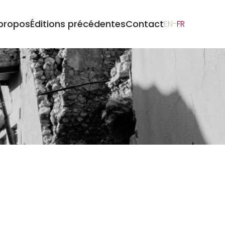
propos
Éditions précédentes
Contact
EN
-
FR