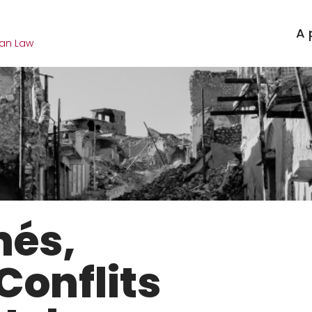
m
A 
ian Law
més,
Conflits