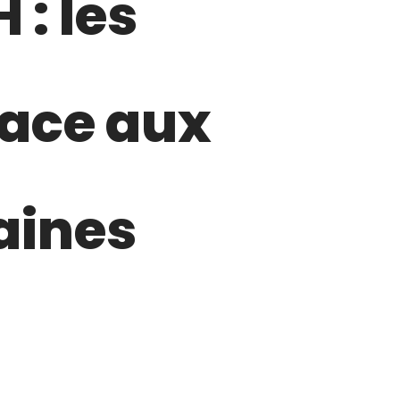
 : les
face aux
aines